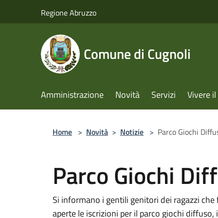
Salta al contenuto principale
Regione Abruzzo
Comune di Cugnoli
Amministrazione
Novità
Servizi
Vivere 
Home
>
Novità
>
Notizie
>
Parco Giochi Diffu
Parco Giochi Dif
Si informano i gentili genitori dei ragazzi ch
aperte le iscrizioni per il parco giochi diffus