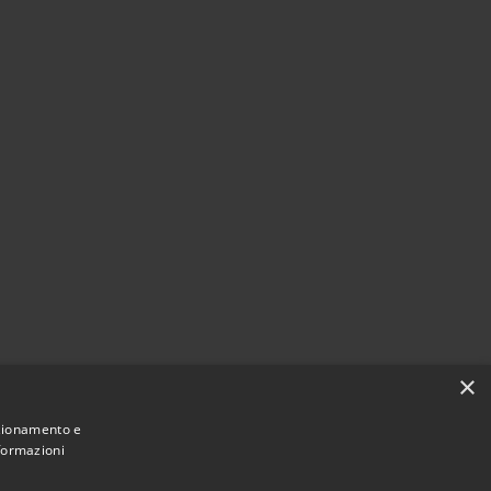
×
nzionamento e
nformazioni