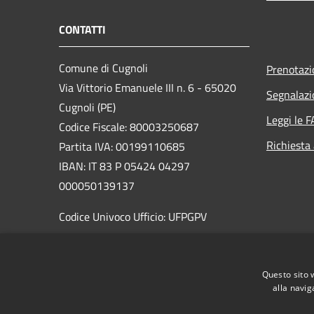
CONTATTI
Comune di Cugnoli
Prenotaz
Via Vittorio Emanuele III n. 6 - 65020
Segnalazi
Cugnoli (PE)
Leggi le 
Codice Fiscale: 80003250687
Richiesta
Partita IVA: 00199110685
IBAN: IT 83 P 05424 04297
000050139137
Codice Univoco Ufficio: UFPGPV
PEC:
sindaco@pec.comune.cugnoli.pe.
it
Questo sito 
Centralino Unico: 085 8576131
alla navig