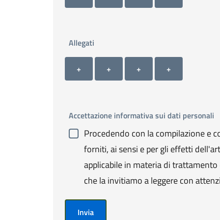
Allegati
Allegato 1
Allegato 2
Allegato 3
Allegato 4
+ Carica allegato 1
+ Carica allegato 2
+ Carica allegato 3
+ Carica allegato 4
+
+
+
+
Accettazione informativa sui dati personali
Procedendo con la compilazione e con
forniti, ai sensi e per gli effetti de
applicabile in materia di trattamento de
che la invitiamo a leggere con attenz
Invia