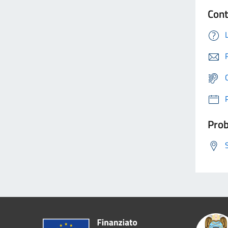
Cont
Prob