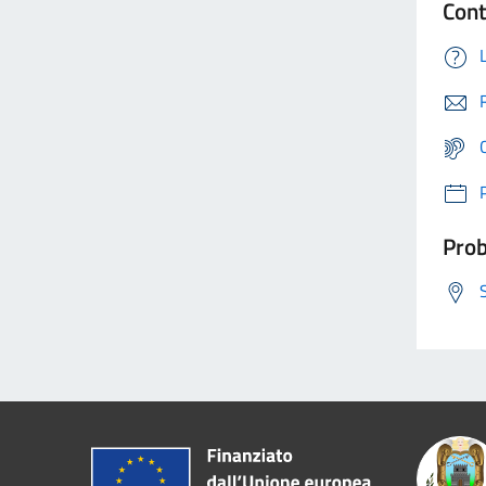
Cont
Prob