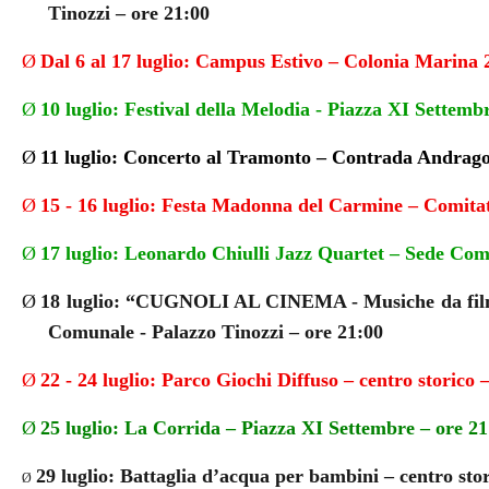
Tinozzi – ore 21:00
Ø
Dal 6 al 17 luglio: Campus Estivo – Colonia Marina
Ø
10 luglio: Festival della Melodia - Piazza XI Settemb
Ø
11 luglio: Concerto al Tramonto – Contrada Andrag
Ø
15 - 16 luglio: Festa Madonna del Carmine – Comita
Ø
17 luglio: Leonardo Chiulli Jazz Quartet – Sede Com
Ø
18 luglio: “CUGNOLI AL CINEMA - Musiche da film 
Comunale - Palazzo Tinozzi – ore 21:00
Ø
22 - 24 luglio: Parco Giochi Diffuso – centro storico 
Ø
25 luglio: La Corrida – Piazza XI Settembre – ore 21
29 luglio: Battaglia d’acqua per bambini – centro sto
Ø