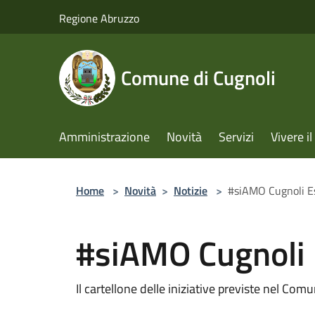
Salta al contenuto principale
Regione Abruzzo
Comune di Cugnoli
Amministrazione
Novità
Servizi
Vivere 
Home
>
Novità
>
Notizie
>
#siAMO Cugnoli E
#siAMO Cugnoli 
Il cartellone delle iniziative previste nel Com