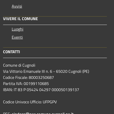
Avvisi
VIVERE IL COMUNE
Luoghi
Eventi
CONTATTI
Comune di Cugnoli
Via Vittorio Emanuele III n. 6 - 65020 Cugnoli (PE)
Codice Fiscale: 80003250687
Partita IVA: 00199110685
IBAN: IT 83 P 05424 04297 000050139137
Codice Univoco Ufficio: UFPGPV
PEC:
sindaco@pec.comune.cugnoli.pe.
it