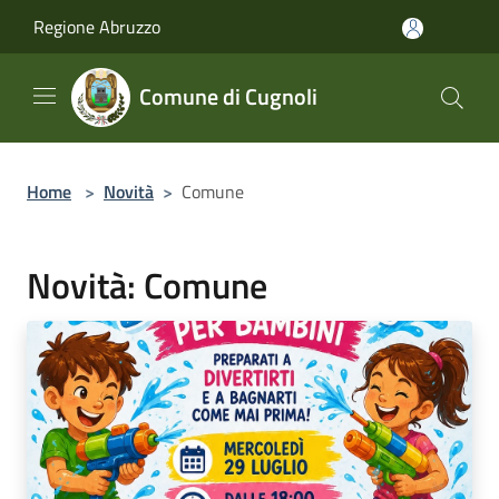
Salta al contenuto principale
Regione Abruzzo
Comune di Cugnoli
Home
>
Novità
>
Comune
Novità: Comune