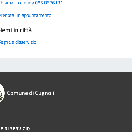
Chiama il comune 085 8576131
Prenota un appuntamento
lemi in città
Segnala disservizio
Comune di Cugnoli
E DI SERVIZIO