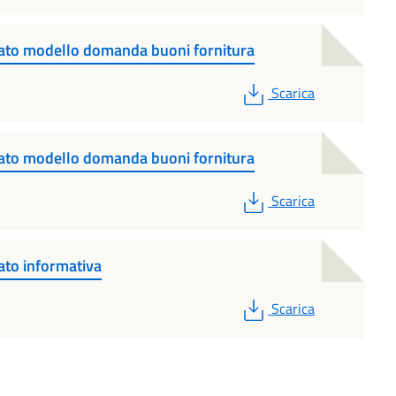
ato modello domanda buoni fornitura
PDF
Scarica
ato modello domanda buoni fornitura
PDF
Scarica
to informativa
PDF
Scarica