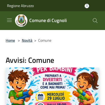
Salta al contenuto principale
Regione Abruzzo
Comune di Cugnoli
Home
>
Novità
>
Comune
Avvisi: Comune