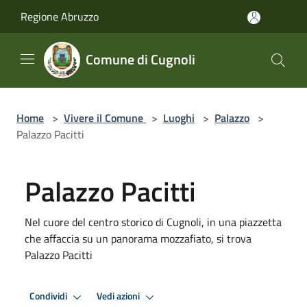
Salta al contenuto principale
Regione Abruzzo
Comune di Cugnoli
Home
>
Vivere il Comune
>
Luoghi
>
Palazzo
>
Palazzo Pacitti
Palazzo Pacitti
Nel cuore del centro storico di Cugnoli, in una piazzetta
che affaccia su un panorama mozzafiato, si trova
Palazzo Pacitti
Condividi
Vedi azioni