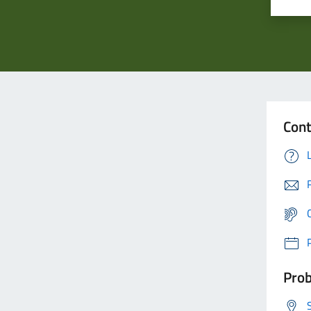
Cont
Prob