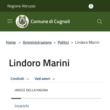
Salta al contenuto principale
Regione Abruzzo
Comune di Cugnoli
Home
>
Amministrazione
>
Politici
>
Lindoro Marini
Lindoro Marini
Condividi
Vedi azioni
INDICE DELLA PAGINA
Incarichi