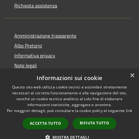
Richiesta assistenza
Amministrazione trasparente
Albo Pretorio
Informativa privacy
Note legali
×
Dichiarazione di accessibilità
Informazioni sui cookie
Questo sito web utilizza cookie tecnici e assimilati strettamente
necessari al corretto funzionamento e alla navigazione del sito,
nonché un cookie tecnico analitico al solo fine di elaborare
informazioni statistiche, aggregate e anonime.
RSS
Copyright © 2026 • Comune di
Per maggiori dettagli, può consultare la cookie policy al seguente
link
Accessibilità
Cugnoli • Powered by
Privacy
Municipium
Accesso
•
RIFIUTA TUTTO
ACCETTA TUTTO
Cookie
redazione
Mappa del sito
MOSTRA DETTAGLI