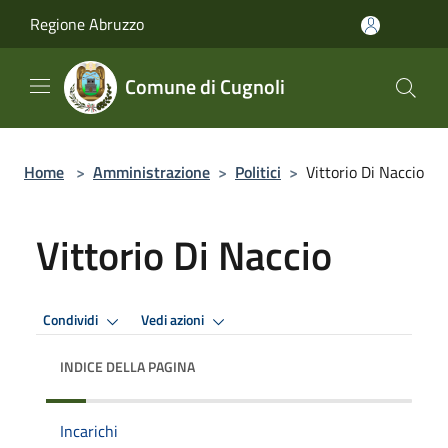
Salta al contenuto principale
Regione Abruzzo
Comune di Cugnoli
Home
>
Amministrazione
>
Politici
>
Vittorio Di Naccio
Vittorio Di Naccio
Condividi
Vedi azioni
INDICE DELLA PAGINA
Incarichi