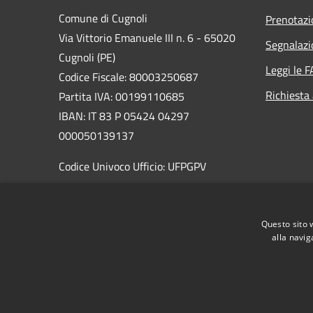
Comune di Cugnoli
Prenotaz
Via Vittorio Emanuele III n. 6 - 65020
Segnalazi
Cugnoli (PE)
Leggi le 
Codice Fiscale: 80003250687
Richiesta
Partita IVA: 00199110685
IBAN: IT 83 P 05424 04297
000050139137
Codice Univoco Ufficio: UFPGPV
PEC:
sindaco@pec.comune.cugnoli.pe.
it
Questo sito 
Centralino Unico: 085 8576131
alla navig