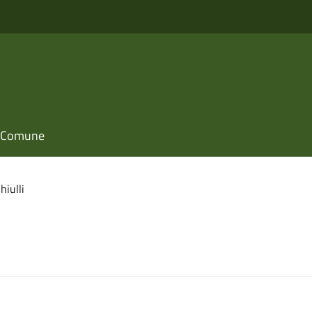
il Comune
hiulli