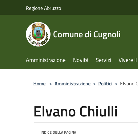
Salta al contenuto principale
Regione Abruzzo
Comune di Cugnoli
Amministrazione
Novità
Servizi
Vivere 
Home
>
Amministrazione
>
Politici
>
Elvano C
Elvano Chiulli
INDICE DELLA PAGINA