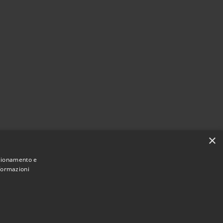
×
nzionamento e
nformazioni