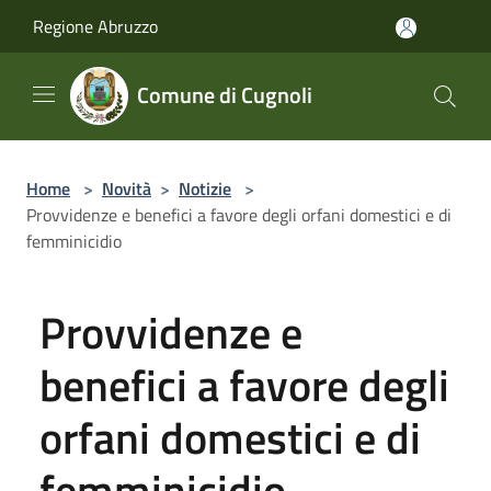
Salta al contenuto principale
Regione Abruzzo
Comune di Cugnoli
Home
>
Novità
>
Notizie
>
Provvidenze e benefici a favore degli orfani domestici e di
femminicidio
Provvidenze e
benefici a favore degli
orfani domestici e di
femminicidio