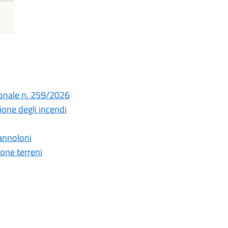
ionale n. 259/2026
ione degli incendi
pannoloni
ione terreni