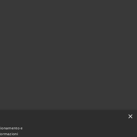
×
nzionamento e
nformazioni