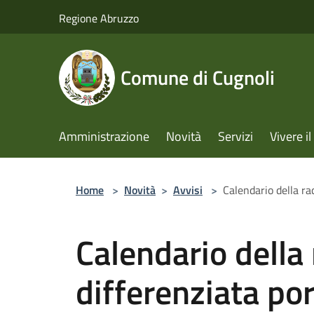
Salta al contenuto principale
Regione Abruzzo
Comune di Cugnoli
Amministrazione
Novità
Servizi
Vivere 
Home
>
Novità
>
Avvisi
>
Calendario della ra
Calendario della 
differenziata port