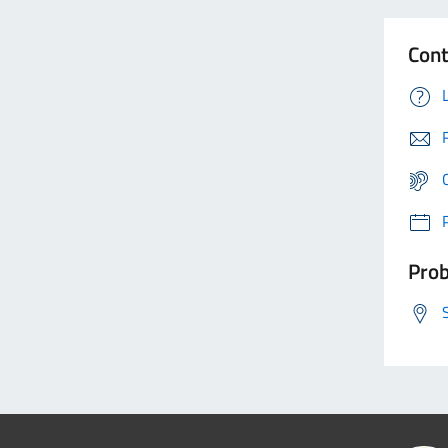
Cont
Prob