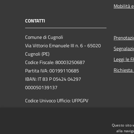
Mobilità e
CONTATTI
Comune di Cugnoli
Prenotaz
Via Vittorio Emanuele III n. 6 - 65020
Segnalazi
Cugnoli (PE)
Leggi le 
Codice Fiscale: 80003250687
Richiesta
Partita IVA: 00199110685
IBAN: IT 83 P 05424 04297
000050139137
Codice Univoco Ufficio: UFPGPV
PEC:
sindaco@pec.comune.cugnoli.pe.
it
Questo sito 
Centralino Unico: 085 8576131
alla navig