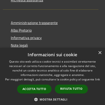
Amministrazione trasparente
Albo Pretorio
Informativa privacy
Note legali
×
Dichiarazione di accessibilità
Informazioni sui cookie
Questo sito web utilizza cookie tecnici e assimilati strettamente
necessari al corretto funzionamento e alla navigazione del sito,
nonché un cookie tecnico analitico al solo fine di elaborare
informazioni statistiche, aggregate e anonime.
RSS
Copyright © 2026 • Comune di
Per maggiori dettagli, può consultare la cookie policy al seguente
link
Accessibilità
Cugnoli • Powered by
Privacy
Municipium
Accesso
•
RIFIUTA TUTTO
ACCETTA TUTTO
Cookie
redazione
Mappa del sito
MOSTRA DETTAGLI