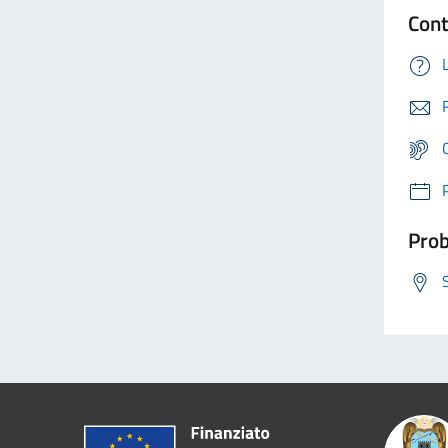
Cont
Prob