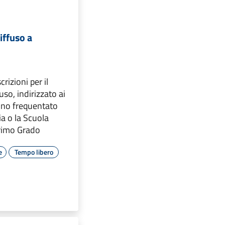
iffuso a
crizioni per il
uso, indirizzato ai
nno frequentato
ia o la Scuola
rimo Grado
e
Tempo libero