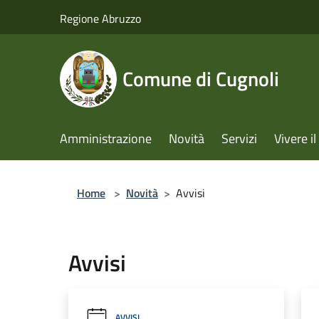
Salta al contenuto principale
Regione Abruzzo
Comune di Cugnoli
Amministrazione
Novità
Servizi
Vivere 
Home
>
Novità
>
Avvisi
Avvisi
AVVISI